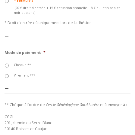
– Formule 2
(20 € droit d’entrée + 15 € cotisation annuelle + 8 € bulletin papier
noir et blanc)
* Droit d’entrée dû uniquement lors de l’adhésion.
—
Mode de paiement
*
Chèque **
Virement ***
—
** Chèque à l’ordre de
Cercle Généalogique Gard Lozère
et à envoyer à :
CGGL
291, chemin du Serre Blanc
30140 Boisset-et-Gaujac