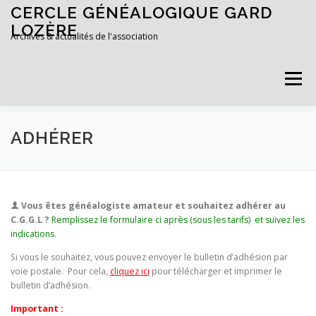
Aller au contenu
CERCLE GÉNÉALOGIQUE GARD
LOZÈRE
Archives & actualités de l'association
Menu
ACCUEIL
ADHÉRER
ADHÉRER
Vous êtes généalogiste amateur et souhaitez adhérer au
C.G.G.L ?
Remplissez le formulaire ci après (sous les tarifs) et suivez les
indications
.
Si vous le souhaitez, vous pouvez envoyer le bulletin d’adhésion par
voie postale. Pour cela,
cliquez ici
pour télécharger et imprimer le
bulletin d’adhésion.
Important :