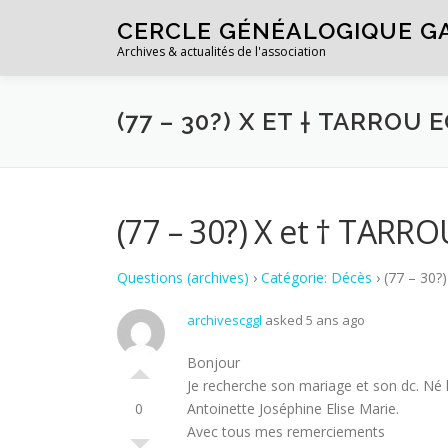
Aller au contenu
CERCLE GÉNÉALOGIQUE G
Archives & actualités de l'association
(77 – 30?) X ET † TARROU 
(77 – 30?) X et † TARRO
Questions (archives)
›
Catégorie: Décès
›
(77 – 30?
archivescggl
asked 5 ans ago
Bonjour
Je recherche son mariage et son dc. N
0
Antoinette Joséphine Elise Marie.
Avec tous mes remerciements