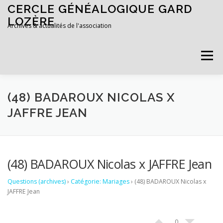
Aller au contenu
CERCLE GÉNÉALOGIQUE GARD
LOZÈRE
Archives & actualités de l'association
Menu
ACCUEIL
ADHÉRER
(48) BADAROUX NICOLAS X
JAFFRE JEAN
(48) BADAROUX Nicolas x JAFFRE Jean
Questions (archives)
›
Catégorie: Mariages
›
(48) BADAROUX Nicolas x
JAFFRE Jean
0