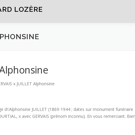
ARD LOZÈRE
ALPHONSINE
 Alphonsine
ERVAIS x JUILLET Alphonsine
age d\’Alphonsine JUILLET (1869-1944 ; dates sur monument funéraire
 COURTIAL, x avec GERVAIS (prénom inconnu). En vous remerciant. Bie