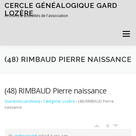
Aller au contenu
CERCLE GÉNÉALOGIQUE GARD
LOZÈRE
Archives & actualités de l'association
Menu
ACCUEIL
ADHÉRER
(48) RIMBAUD PIERRE NAISSANCE
(48) RIMBAUD Pierre naissance
Questions (archives)
›
Catégorie: Lozère
›
(48) RIMBAUD Pierre
naissance
0
archivescggl
asked 4 ans ago