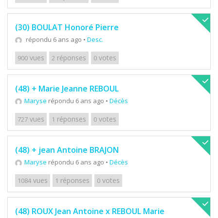
(30) BOULAT Honoré Pierre
répondu 6 ans ago
•
Desc.
vues
réponses
votes
900
2
0
(48) + Marie Jeanne REBOUL
Maryse
répondu 6 ans ago
•
Décès
vues
réponses
votes
727
1
0
(48) + jean Antoine BRAJON
Maryse
répondu 6 ans ago
•
Décès
vues
réponses
votes
1084
1
0
(48) ROUX Jean Antoine x REBOUL Marie