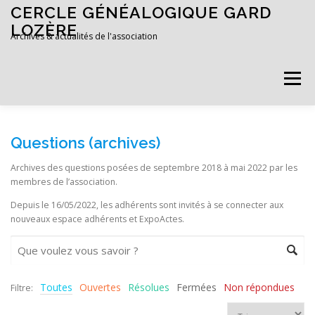
Aller au contenu
CERCLE GÉNÉALOGIQUE GARD
LOZÈRE
Archives & actualités de l'association
Menu
ACCUEIL
ADHÉRER
Questions (archives)
Archives des questions posées de septembre 2018 à mai 2022 par les
membres de l’association.
Depuis le 16/05/2022, les adhérents sont invités à se connecter aux
nouveaux espace adhérents et ExpoActes.
Toutes
Ouvertes
Résolues
Fermées
Non répondues
Filtre: