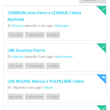
(30)BRUN Léon Henri x LEYRAUD Célina
Mathilde
Maryse
répondu 5 ans ago
•
Mariages
vues
réponses
votes
716
1
0
(48) Souchon Pierre
Maryse
répondu 5 ans ago
•
Naissances
vues
réponses
votes
770
1
0
(30) NOUVEL Marius x VOLPILLIERE Céline
répondu 5 ans ago
•
Décès
vues
réponses
votes
805
2
0