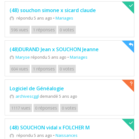
(48) souchon simone x sicard claude
répondu 5 ans ago
•
Mariages
vues
réponses
votes
596
1
0
(48)DURAND Jean x SOUCHON Jeanne
Maryse
répondu 5 ans ago
•
Mariages
vues
réponses
votes
604
1
0
Logiciel de Généalogie
archivescggl
demandé 5 ans ago
vues
réponses
votes
1117
0
0
(48) SOUCHON vidal x FOLCHER M
répondu 5 ans ago
•
Naissances