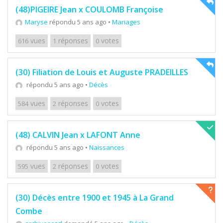
(48)PIGEIRE Jean x COULOMB Françoise
Maryse
répondu 5 ans ago
•
Mariages
vues
réponses
votes
616
1
0
(30) Filiation de Louis et Auguste PRADEILLES
répondu 5 ans ago
•
Décès
vues
réponses
votes
584
2
0
(48) CALVIN Jean x LAFONT Anne
répondu 5 ans ago
•
Naissances
vues
réponses
votes
595
2
0
(30) Décès entre 1900 et 1945 à La Grand
Combe