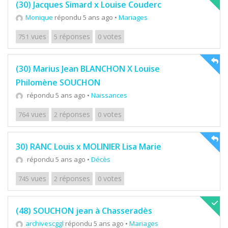
(30) Jacques Simard x Louise Couderc
Monique
répondu 5 ans ago
•
Mariages
vues
réponses
votes
751
5
0
(30) Marius Jean BLANCHON X Louise
Philomène SOUCHON
répondu 5 ans ago
•
Naissances
vues
réponses
votes
764
2
0
30) RANC Louis x MOLINIER Lisa Marie
répondu 5 ans ago
•
Décès
vues
réponses
votes
745
2
0
(48) SOUCHON jean à Chasseradès
archivescggl
répondu 5 ans ago
•
Mariages