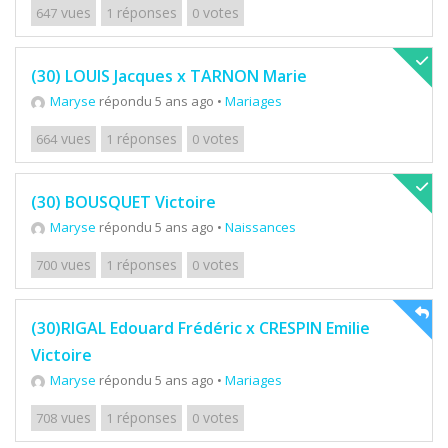
vues
réponses
votes
647
1
0
(30) LOUIS Jacques x TARNON Marie
Maryse
répondu 5 ans ago
•
Mariages
vues
réponses
votes
664
1
0
(30) BOUSQUET Victoire
Maryse
répondu 5 ans ago
•
Naissances
vues
réponses
votes
700
1
0
(30)RIGAL Edouard Frédéric x CRESPIN Emilie
Victoire
Maryse
répondu 5 ans ago
•
Mariages
vues
réponses
votes
708
1
0