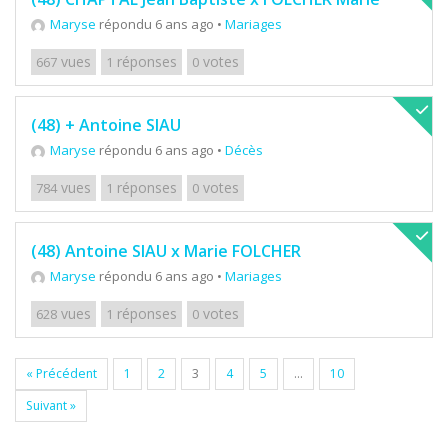
Maryse
répondu 6 ans ago
•
Mariages
vues
réponses
votes
667
1
0
(48) + Antoine SIAU
Maryse
répondu 6 ans ago
•
Décès
vues
réponses
votes
784
1
0
(48) Antoine SIAU x Marie FOLCHER
Maryse
répondu 6 ans ago
•
Mariages
vues
réponses
votes
628
1
0
« Précédent
1
2
3
4
5
…
10
Suivant »