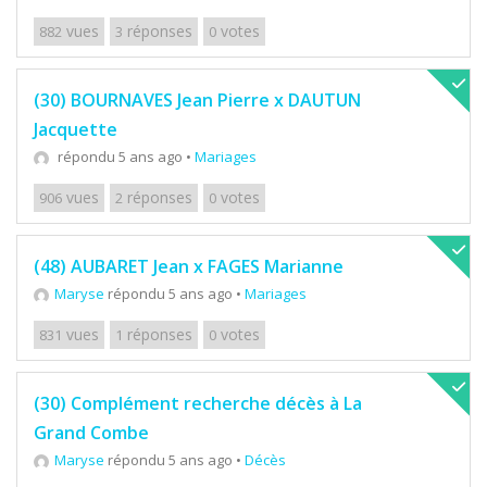
vues
réponses
votes
882
3
0
(30) BOURNAVES Jean Pierre x DAUTUN
Jacquette
répondu 5 ans ago
•
Mariages
vues
réponses
votes
906
2
0
(48) AUBARET Jean x FAGES Marianne
Maryse
répondu 5 ans ago
•
Mariages
vues
réponses
votes
831
1
0
(30) Complément recherche décès à La
Grand Combe
Maryse
répondu 5 ans ago
•
Décès