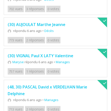
vues
réponses
votes
702
3
0
(30) AUJOULAT Marthe Jeanne
répondu 6 ans ago
•
Décès
vues
réponses
votes
773
2
0
(30) VIGNAL Paul X LATY Valentine
Maryse
répondu 6 ans ago
•
Mariages
vues
réponses
votes
757
1
0
(48, 30) PASCAL David x VERDELHAN Marie
Delphine
répondu 6 ans ago
•
Mariages
vues
réponses
votes
713
2
0