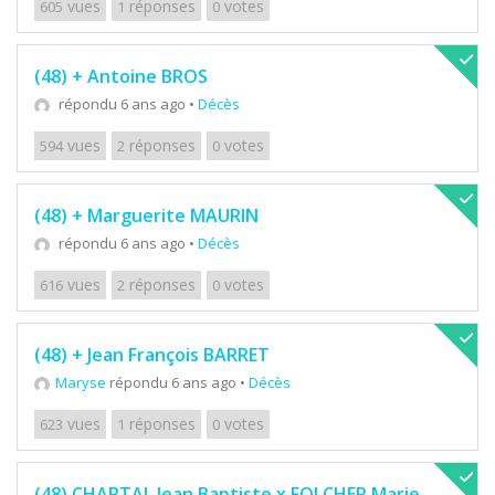
vues
réponses
votes
605
1
0
(48) + Antoine BROS
répondu 6 ans ago
•
Décès
vues
réponses
votes
594
2
0
(48) + Marguerite MAURIN
répondu 6 ans ago
•
Décès
vues
réponses
votes
616
2
0
(48) + Jean François BARRET
Maryse
répondu 6 ans ago
•
Décès
vues
réponses
votes
623
1
0
(48) CHAPTAL Jean Baptiste x FOLCHER Marie