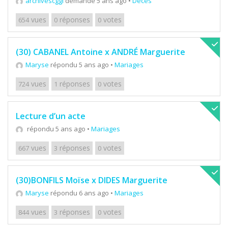
archivescggl
demandé 5 ans ago
•
Décès
vues
réponses
votes
654
0
0
(30) CABANEL Antoine x ANDRÉ Marguerite
Maryse
répondu 5 ans ago
•
Mariages
vues
réponses
votes
724
1
0
Lecture d’un acte
répondu 5 ans ago
•
Mariages
vues
réponses
votes
667
3
0
(30)BONFILS Moïse x DIDES Marguerite
Maryse
répondu 6 ans ago
•
Mariages
vues
réponses
votes
844
3
0