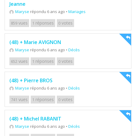
Jeanne
Maryse
répondu 6 ans ago
•
Mariages
vues
réponses
votes
859
1
0
(48) + Marie AVIGNON
Maryse
répondu 6 ans ago
•
Décès
vues
réponses
votes
652
1
0
(48) + Pierre BROS
Maryse
répondu 6 ans ago
•
Décès
vues
réponses
votes
741
1
0
(48) + Michel RABANIT
Maryse
répondu 6 ans ago
•
Décès