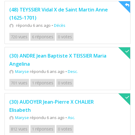
(48) TEYSSIER Vidal X de Saint Martin Anne
(1625-1701)
répondu 6 ans ago
•
Décès
vues
réponses
votes
720
6
0
(30) ANDRE Jean Baptiste X TEISSIER Maria
Angelina
Maryse
répondu 6 ans ago
•
Desc.
vues
réponses
votes
701
1
0
(30) AUDOYER Jean-Pierre X CHALIER
Elisabeth
Maryse
répondu 6 ans ago
•
Asc.
vues
réponses
votes
812
1
0