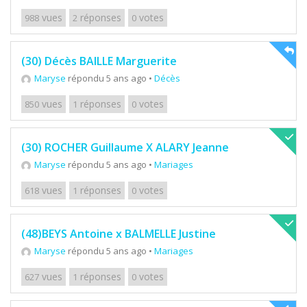
vues
réponses
votes
988
2
0
(30) Décès BAILLE Marguerite
Maryse
répondu 5 ans ago
•
Décès
vues
réponses
votes
850
1
0
(30) ROCHER Guillaume X ALARY Jeanne
Maryse
répondu 5 ans ago
•
Mariages
vues
réponses
votes
618
1
0
(48)BEYS Antoine x BALMELLE Justine
Maryse
répondu 5 ans ago
•
Mariages
vues
réponses
votes
627
1
0