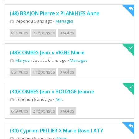
(48) BRAJON Pierre x PLAN(H)ES Anne
répondu 6 ans ago
•
Mariages
vues
réponses
votes
954
2
0
(48)COMBES Jean x VIGNE Marie
Maryse
répondu 6 ans ago
•
Mariages
vues
réponses
votes
861
1
0
(30)COMBES Jean x BOUZIGE Jeanne
répondu 6 ans ago
•
Asc.
vues
réponses
votes
649
2
0
(30) Cyprien PELLIER X Marie Rose LATY
répondu 6 ans ago
•
Décès